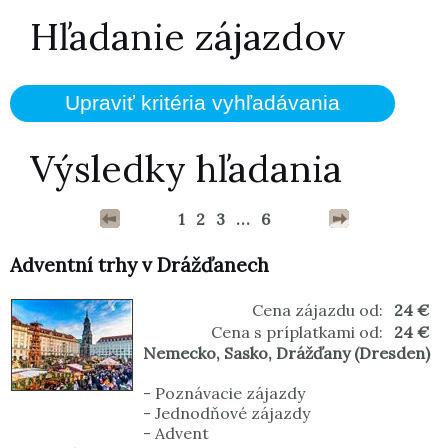
Hľadanie zájazdov
Výsledky hľadania
1
2
3
...
6
Adventní trhy v Drážďanech
Cena zájazdu od:
24 €
Cena s príplatkami od:
24 €
Nemecko
,
Sasko
,
Drážďany (Dresden)
-
Poznávacie zájazdy
-
Jednodňové zájazdy
-
Advent