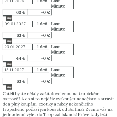
21.11.2026
1 deň
Last
Minute
60 €
+0 €
09.01.2027
1 deň
Last
Minute
63 €
+0 €
23.01.2027
1 deň
Last
Minute
44 €
+0 €
13.11.2027
1 deň
Last
Minute
63 €
+0 €
Chtěli byste někdy zažít dovolenou na tropickém
ostrově? A co si to nejdřív vyzkoušet nanečisto a strávit
den plný koupání, exotiky a nikdy nekončícího
tropického počasí jen kousek od Berlína? Zveme vás na
jednodenní výlet do Tropical Islands! Právě tady leží