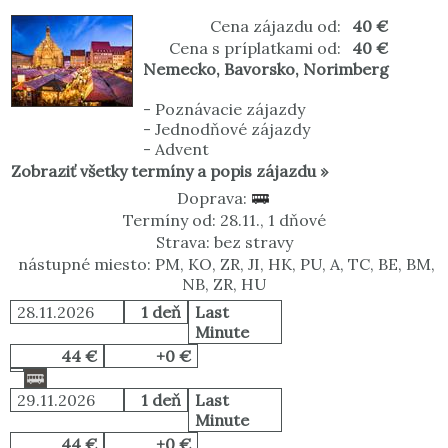
Cena zájazdu od:
40 €
Cena s príplatkami od:
40 €
Nemecko
,
Bavorsko
,
Norimberg
-
Poznávacie zájazdy
-
Jednodňové zájazdy
-
Advent
Zobraziť všetky termíny a popis zájazdu »
Doprava:
Termíny od: 28.11., 1 dňové
Strava: bez stravy
nástupné miesto: PM, KO, ZR, JI, HK, PU, A, TC, BE, BM,
NB, ZR, HU
28.11.2026
1 deň
Last
Minute
44 €
+0 €
29.11.2026
1 deň
Last
Minute
44 €
+0 €