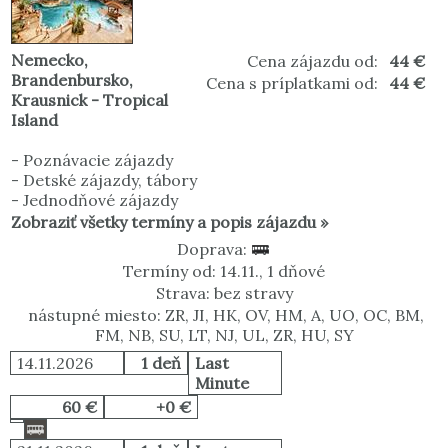
Nemecko
,
Cena zájazdu od:
44 €
Brandenbursko
,
Cena s príplatkami od:
44 €
Krausnick - Tropical
Island
-
Poznávacie zájazdy
-
Detské zájazdy, tábory
-
Jednodňové zájazdy
Zobraziť všetky termíny a popis zájazdu »
Doprava:
Termíny od: 14.11., 1 dňové
Strava: bez stravy
nástupné miesto: ZR, JI, HK, OV, HM, A, UO, OC, BM,
FM, NB, SU, LT, NJ, UL, ZR, HU, SY
14.11.2026
1 deň
Last
Minute
60 €
+0 €