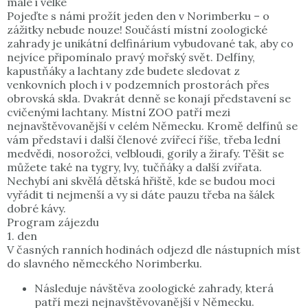
malé i velké
Pojeďte s námi prožít jeden den v Norimberku – o
zážitky nebude nouze! Součástí místní zoologické
zahrady je unikátní delfinárium vybudované tak, aby co
nejvíce připomínalo pravý mořský svět. Delfíny,
kapustňáky a lachtany zde budete sledovat z
venkovních ploch i v podzemních prostorách přes
obrovská skla. Dvakrát denně se konají představení se
cvičenými lachtany. Místní ZOO patří mezi
nejnavštěvovanější v celém Německu. Kromě delfínů se
vám představí i další členové zvířecí říše, třeba lední
medvědi, nosorožci, velbloudi, gorily a žirafy. Těšit se
můžete také na tygry, lvy, tučňáky a další zvířata.
Nechybí ani skvělá dětská hřiště, kde se budou moci
vyřádit ti nejmenší a vy si dáte pauzu třeba na šálek
dobré kávy.
Program zájezdu
1. den
V časných ranních hodinách odjezd dle nástupních míst
do slavného německého Norimberku.
Následuje návštěva zoologické zahrady, která
patří mezi nejnavštěvovanější v Německu.