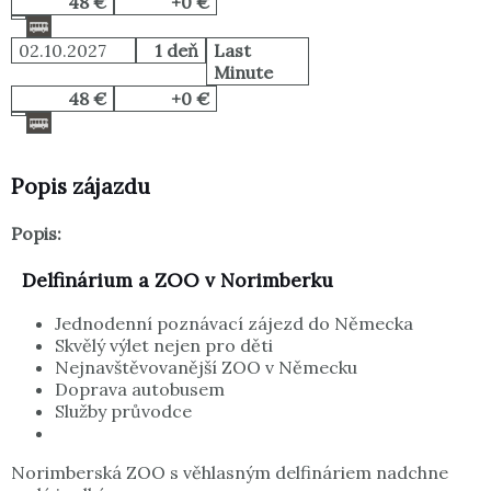
48 €
+0 €
02.10.2027
1 deň
Last
Minute
48 €
+0 €
Popis zájazdu
Popis:
Delfinárium a ZOO v Norimberku
Jednodenní poznávací zájezd do Německa
Skvělý výlet nejen pro děti
Nejnavštěvovanější ZOO v Německu
Doprava autobusem
Služby průvodce
Norimberská ZOO s věhlasným delfináriem nadchne