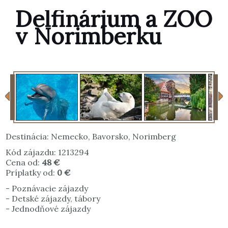
Delfinárium a ZOO
v Norimberku
Destinácia:
Nemecko
,
Bavorsko
,
Norimberg
Kód zájazdu: 1213294
Cena od:
48 €
Príplatky od:
0 €
-
Poznávacie zájazdy
-
Detské zájazdy, tábory
-
Jednodňové zájazdy