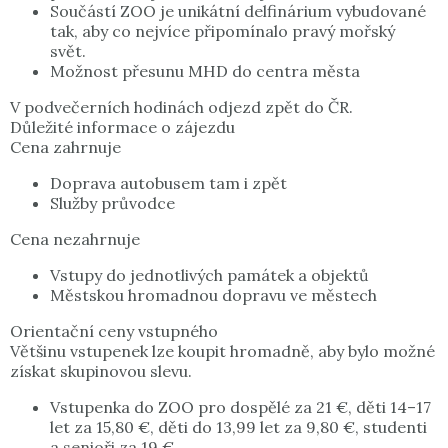
Součástí ZOO je unikátní delfinárium vybudované
tak, aby co nejvíce připomínalo pravý mořský
svět.
Možnost přesunu MHD do centra města
V podvečerních hodinách odjezd zpět do ČR.
Důležité informace o zájezdu
Cena zahrnuje
Doprava autobusem tam i zpět
Služby průvodce
Cena nezahrnuje
Vstupy do jednotlivých památek a objektů
Městskou hromadnou dopravu ve městech
Orientační ceny vstupného
Většinu vstupenek lze koupit hromadně, aby bylo možné
získat skupinovou slevu.
Vstupenka do ZOO pro dospělé za 21 €, děti 14–17
let za 15,80 €, děti do 13,99 let za 9,80 €, studenti
a senioři za 19 €