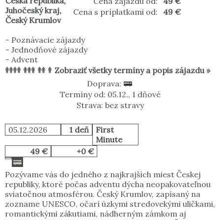
Česká republika
,
Cena zájazdu od:
49 €
Juhočeský kraj
,
Cena s príplatkami od:
49 €
Český Krumlov
-
Poznávacie zájazdy
-
Jednodňové zájazdy
-
Advent
Zobraziť všetky termíny a popis zájazdu »
Doprava:
Termíny od: 05.12., 1 dňové
Strava: bez stravy
05.12.2026
1 deň
First
Minute
49 €
+0 €
Pozývame vás do jedného z najkrajších miest Českej
republiky, ktoré počas adventu dýcha neopakovateľnou
sviatočnou atmosférou. Český Krumlov, zapísaný na
zozname UNESCO, očarí úzkymi stredovekými uličkami,
romantickými zákutiami, nádherným zámkom aj