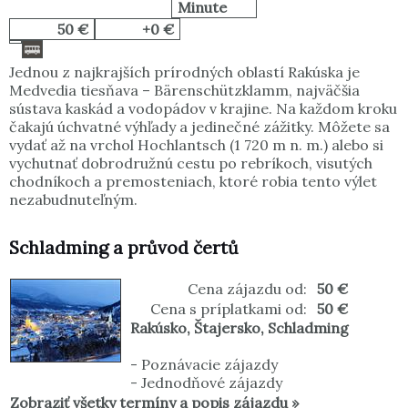
Minute
50 €
+0 €
Jednou z najkrajších prírodných oblastí Rakúska je
Medvedia tiesňava – Bärenschützklamm, najväčšia
sústava kaskád a vodopádov v krajine. Na každom kroku
čakajú úchvatné výhľady a jedinečné zážitky. Môžete sa
vydať až na vrchol Hochlantsch (1 720 m n. m.) alebo si
vychutnať dobrodružnú cestu po rebríkoch, visutých
chodníkoch a premosteniach, ktoré robia tento výlet
nezabudnuteľným.
Schladming a průvod čertů
Cena zájazdu od:
50 €
Cena s príplatkami od:
50 €
Rakúsko
,
Štajersko
,
Schladming
-
Poznávacie zájazdy
-
Jednodňové zájazdy
Zobraziť všetky termíny a popis zájazdu »