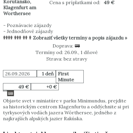
Korutánsko
,
Cena s príplatkami od:
49 €
Klagenfurt am
Worthersee
-
Poznávacie zájazdy
-
Jednodňové zájazdy
Zobraziť všetky termíny a popis zájazdu »
Doprava:
Termíny od: 26.09., 1 dňové
Strava: bez stravy
26.09.2026
1 deň
First
Minute
49 €
+0 €
Objavte svet v miniatúre v parku Minimundus, prejdite
sa historickým centrom Klagenfurtu a oddýchnite si pri
tyrkysových vodách jazera Wörthersee, jedného z
najkrajších alpských jazier Rakúska.