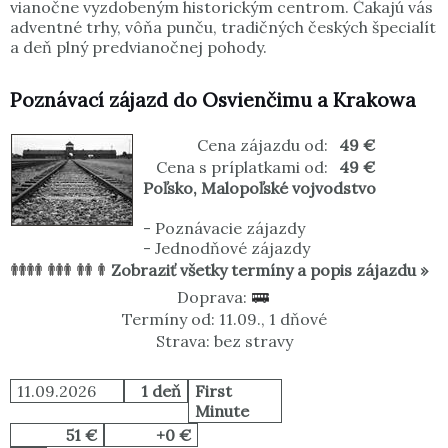
vianočne vyzdobeným historickým centrom. Čakajú vás
adventné trhy, vôňa punču, tradičných českých špecialít
a deň plný predvianočnej pohody.
Poznávací zájazd do Osvienčimu a Krakowa
Cena zájazdu od:
49 €
Cena s príplatkami od:
49 €
Poľsko
,
Malopoľské vojvodstvo
-
Poznávacie zájazdy
-
Jednodňové zájazdy
Zobraziť všetky termíny a popis zájazdu »
Doprava:
Termíny od: 11.09., 1 dňové
Strava: bez stravy
11.09.2026
1 deň
First
Minute
51 €
+0 €