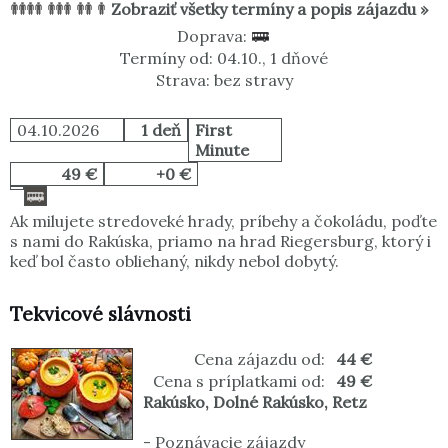
Zobraziť všetky termíny a popis zájazdu »
Doprava:
Termíny od: 04.10., 1 dňové
Strava: bez stravy
04.10.2026
1 deň
First
Minute
49 €
+0 €
Ak milujete stredoveké hrady, príbehy a čokoládu, poďte
s nami do Rakúska, priamo na hrad Riegersburg, ktorý i
keď bol často obliehaný, nikdy nebol dobytý.
Tekvicové slávnosti
Cena zájazdu od:
44 €
Cena s príplatkami od:
49 €
Rakúsko
,
Dolné Rakúsko
,
Retz
-
Poznávacie zájazdy