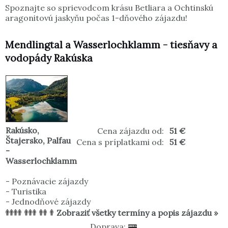
Spoznajte so sprievodcom krásu Betliara a Ochtinskú
aragonitovú jaskyňu počas 1-dňového zájazdu!
Mendlingtal a Wasserlochklamm - tiesňavy a
vodopády Rakúska
Rakúsko
,
Cena zájazdu od:
51 €
Štajersko
,
Palfau
Cena s príplatkami od:
51 €
-
Wasserlochklamm
-
Poznávacie zájazdy
-
Turistika
-
Jednodňové zájazdy
Zobraziť všetky termíny a popis zájazdu »
Doprava: