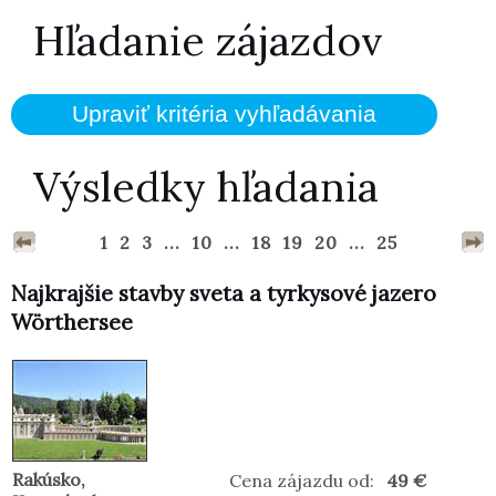
Hľadanie zájazdov
Výsledky hľadania
1
2
3
...
10
...
18
19
20
...
25
Najkrajšie stavby sveta a tyrkysové jazero
Wörthersee
Rakúsko
,
Cena zájazdu od:
49 €