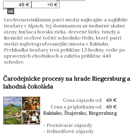
49 €
+0 €
Liechtensteinklamm patrí medzi najkrajšie a najhlbšie
tiesňavy v Alpách. Jej dominantou sú mohutné skalné
steny, hučiaca horská rieka, drevené lávky, tunely a
ikonické oceľové točité schodisko Helix, ktoré patrí
medzi najfotografovanejšie miesta v Rakúsku.
Prehliadka tiesňavy trvá približne 1,5 hodiny, vedie po
upravených chodníkoch a zahŕňa približne 440
schodov.
Čarodejnícke procesy na hrade Riegersburg a
lahodná čokoláda
Cena zájazdu od:
49 €
Cena s príplatkami od:
49 €
Rakúsko
,
Štajersko
,
Riegersburg
-
Poznávacie zájazdy
-
Jednodňové zájazdy