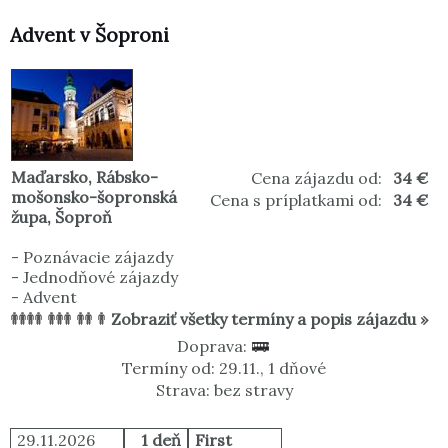
Advent v Šoproni
Maďarsko
,
Rábsko-
Cena zájazdu od:
34 €
mošonsko-šopronská
Cena s príplatkami od:
34 €
župa
,
Šoproň
-
Poznávacie zájazdy
-
Jednodňové zájazdy
-
Advent
Zobraziť všetky termíny a popis zájazdu »
Doprava:
Termíny od: 29.11., 1 dňové
Strava: bez stravy
29.11.2026
1 deň
First