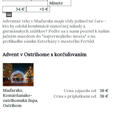
Minute
34 €
+0 €
Adventné trhy v Maďarsku majú vždy jedinečné čaro -
kto by odolal kombinácii vianočnej nálady a
gurmánskych zážitkov? Poďte sa s nami pozrieť k našim
južným susedom do "najvernejšieho mesta" a na
prehliadku zámku Esterházy v mestečku Fertőd.
Advent v Ostrihome s korčuľovaním
Maďarsko
,
Cena zájazdu od:
38 €
Komárňansko-
Cena s príplatkami od:
38 €
ostrihomská župa
,
Ostrihom