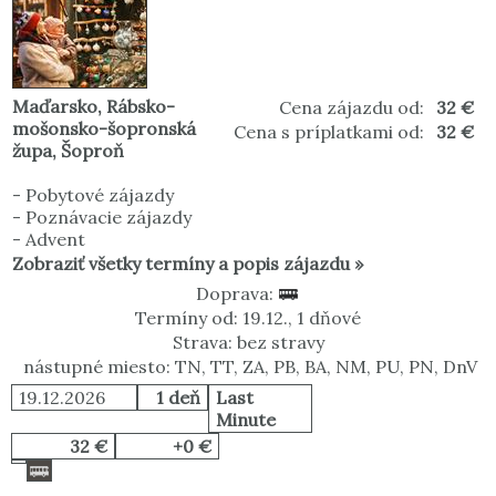
Maďarsko
,
Rábsko-
Cena zájazdu od:
32 €
mošonsko-šopronská
Cena s príplatkami od:
32 €
župa
,
Šoproň
-
Pobytové zájazdy
-
Poznávacie zájazdy
-
Advent
Zobraziť všetky termíny a popis zájazdu »
Doprava:
Termíny od: 19.12., 1 dňové
Strava: bez stravy
nástupné miesto: TN, TT, ZA, PB, BA, NM, PU, PN, DnV
19.12.2026
1 deň
Last
Minute
32 €
+0 €