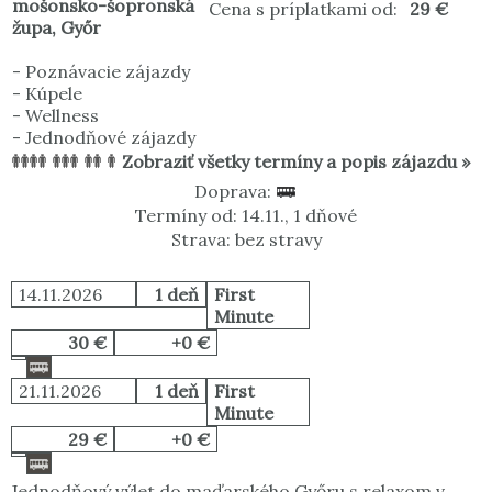
mošonsko-šopronská
Cena s príplatkami od:
29 €
župa
,
Győr
-
Poznávacie zájazdy
-
Kúpele
-
Wellness
-
Jednodňové zájazdy
Zobraziť všetky termíny a popis zájazdu »
Doprava:
Termíny od: 14.11., 1 dňové
Strava: bez stravy
14.11.2026
1 deň
First
Minute
30 €
+0 €
21.11.2026
1 deň
First
Minute
29 €
+0 €
Jednodňový výlet do maďarského Győru s relaxom v