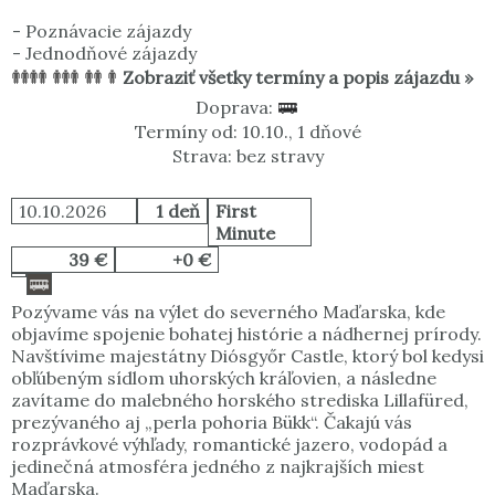
-
Poznávacie zájazdy
-
Jednodňové zájazdy
Zobraziť všetky termíny a popis zájazdu »
Doprava:
Termíny od: 10.10., 1 dňové
Strava: bez stravy
10.10.2026
1 deň
First
Minute
39 €
+0 €
Pozývame vás na výlet do severného Maďarska, kde
objavíme spojenie bohatej histórie a nádhernej prírody.
Navštívime majestátny Diósgyőr Castle, ktorý bol kedysi
obľúbeným sídlom uhorských kráľovien, a následne
zavítame do malebného horského strediska Lillafüred,
prezývaného aj „perla pohoria Bükk“. Čakajú vás
rozprávkové výhľady, romantické jazero, vodopád a
jedinečná atmosféra jedného z najkrajších miest
Maďarska.