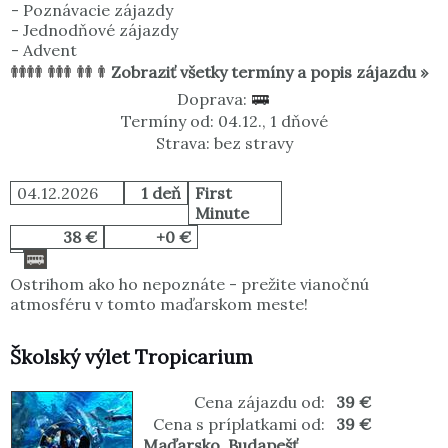
-
Poznávacie zájazdy
-
Jednodňové zájazdy
-
Advent
Zobraziť všetky termíny a popis zájazdu »
Doprava:
Termíny od: 04.12., 1 dňové
Strava: bez stravy
04.12.2026
1 deň
First
Minute
38 €
+0 €
Ostrihom ako ho nepoznáte - prežite vianočnú
atmosféru v tomto maďarskom meste!
Školský výlet Tropicarium
Cena zájazdu od:
39 €
Cena s príplatkami od:
39 €
Maďarsko
,
Budapešť