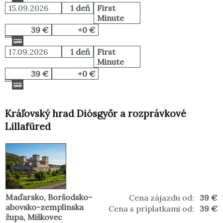
15.09.2026
1 deň
First
Minute
39 €
+0 €
17.09.2026
1 deň
First
Minute
39 €
+0 €
Kráľovský hrad Diósgyőr a rozprávkové
Lillafüred
Maďarsko
,
Boršodsko-
Cena zájazdu od:
39 €
abovsko-zemplínska
Cena s príplatkami od:
39 €
župa
,
Miškovec