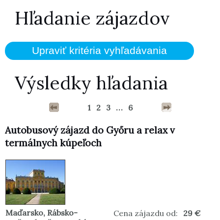
Hľadanie zájazdov
Výsledky hľadania
1
2
3
...
6
Autobusový zájazd do Győru a relax v
termálnych kúpeľoch
Maďarsko
,
Rábsko-
Cena zájazdu od:
29 €