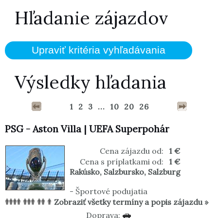
Hľadanie zájazdov
Výsledky hľadania
1
2
3
...
10
20
26
PSG - Aston Villa | UEFA Superpohár
Cena zájazdu od:
1 €
Cena s príplatkami od:
1 €
Rakúsko
,
Salzbursko
,
Salzburg
-
Športové podujatia
Zobraziť všetky termíny a popis zájazdu »
Doprava: