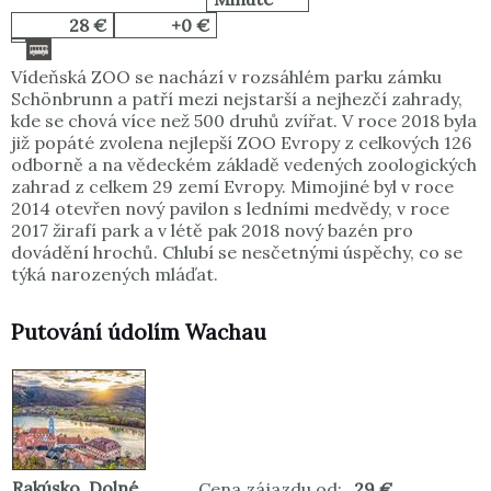
28 €
+0 €
Vídeňská ZOO se nachází v rozsáhlém parku zámku
Schönbrunn a patří mezi nejstarší a nejhezčí zahrady,
kde se chová více než 500 druhů zvířat. V roce 2018 byla
již popáté zvolena nejlepší ZOO Evropy z celkových 126
odborně a na vědeckém základě vedených zoologických
zahrad z celkem 29 zemí Evropy. Mimojiné byl v roce
2014 otevřen nový pavilon s ledními medvědy, v roce
2017 žirafí park a v létě pak 2018 nový bazén pro
dovádění hrochů. Chlubí se nesčetnými úspěchy, co se
týká narozených mláďat.
Putování údolím Wachau
Rakúsko
,
Dolné
Cena zájazdu od:
29 €