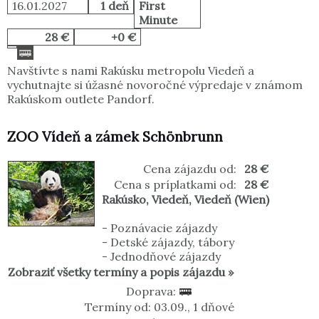
16.01.2027
1 deň
First
Minute
28 €
+0 €
Navštívte s nami Rakúsku metropolu Viedeň a
vychutnajte si úžasné novoročné výpredaje v známom
Rakúskom outlete Pandorf.
ZOO Vídeň a zámek Schönbrunn
Cena zájazdu od:
28 €
Cena s príplatkami od:
28 €
Rakúsko
,
Viedeň
,
Viedeň (Wien)
-
Poznávacie zájazdy
-
Detské zájazdy, tábory
-
Jednodňové zájazdy
Zobraziť všetky termíny a popis zájazdu »
Doprava:
Termíny od: 03.09., 1 dňové