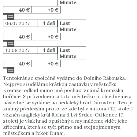
Minute
40 €
+0 €
06.07.2027
1 deň
Last
Minute
40 €
+0 €
10.08.2027
1 deň
Last
Minute
40 €
+0 €
Tentokrát se společně vydáme do Dolního Rakouska.
Nejprve si uděláme krátkou zastávku v městečku
Kremže, odkud mimo jiné pochází známá kremžská
hořčice. S průvodcem si toto městečko prohlédneme a
následně se vydáme na nedaleký hrad Dürnstein. Ten je
známý především proto, že zde byl v na konci 12. století
vězněn anglický král Richard Lví Srdce. Od konce 17.
století je však hrad opuštěný a my můžeme vidět jeho
zříceninu, která se tyčí přímo nad stejnojmenným
městečkem a řekou Dunaj.