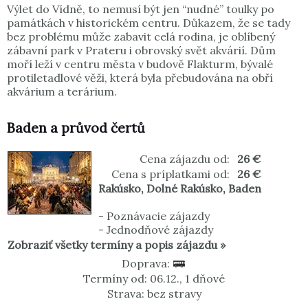
Výlet do Vídně, to nemusí být jen “nudné” toulky po
památkách v historickém centru. Důkazem, že se tady
bez problému může zabavit celá rodina, je oblíbený
zábavní park v Prateru i obrovský svět akvárií. Dům
moří leží v centru města v budově Flakturm, bývalé
protiletadlové věži, která byla přebudována na obří
akvárium a terárium.
Baden a průvod čertů
Cena zájazdu od:
26 €
Cena s príplatkami od:
26 €
Rakúsko
,
Dolné Rakúsko
,
Baden
-
Poznávacie zájazdy
-
Jednodňové zájazdy
Zobraziť všetky termíny a popis zájazdu »
Doprava:
Termíny od: 06.12., 1 dňové
Strava: bez stravy