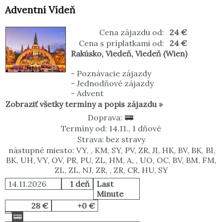
Adventní Vídeň
Cena zájazdu od:
24 €
Cena s príplatkami od:
24 €
Rakúsko
,
Viedeň
,
Viedeň (Wien)
-
Poznávacie zájazdy
-
Jednodňové zájazdy
-
Advent
Zobraziť všetky termíny a popis zájazdu »
Doprava:
Termíny od: 14.11., 1 dňové
Strava: bez stravy
nástupné miesto: VY, , KM, SY, PV, ZR, JI, HK, BV, BK, BI,
BK, UH, VY, OV, PR, PU, ZL, HM, A, , UO, OC, BV, BM, FM,
ZL, ZL, NJ, ZR, , ZR, CR, HU, SY
14.11.2026
1 deň
Last
Minute
28 €
+0 €