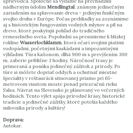
sprievodca. Spoločne sa vydáme na prechádzku
nádherným údolím
Mendlingtal
, známym jedinečným
zariadením na splavovanie dreva – jediným funkčným
svojho druhu v Európe. Počas prehliadky sa zoznámime
aj s historickým fungovaním vodných mlynov a píl na
drevo, ktoré poskytujú pohľad do tradičného
remeselného sveta. Popoludní sa presunieme k blízkej
rokline
Wasserlochklamm
, ktorá očarí svojimi piatimi
vodopádmi, početnými kaskádami a impozantnými
výhľadmi. Túra kaňonom, dlhá 900 m s prevýšením 300
m, zaberie približne 3 hodiny. Náročnosť trasy je
primeraná a ponúka jedinečný zážitok z prírody. Po
túre si môžete dopriať oddych a ochutnať miestne
špeciality v reštaurácii situovanej priamo pri 65-
metrovom visutom moste ponad priezračnú rieku
Salsa. Návrat na Slovensko je plánovaný vo večerných
hodinách. Tento výlet spája prírodné krásy, historické
tradície a jedinečné zážitky, ktoré potešia každého
milovníka prírody a kultúry!
Doprava:
Autokar.