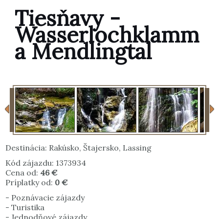
Tiesňavy -
Wasserlochklamm
a Mendlingtal
Destinácia:
Rakúsko
,
Štajersko
,
Lassing
Kód zájazdu: 1373934
Cena od:
46 €
Príplatky od:
0 €
-
Poznávacie zájazdy
-
Turistika
-
Jednodňové zájazdy