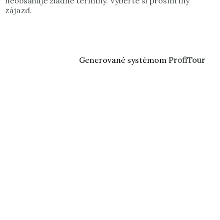
neobsahuje žiadne termíny. Vyberte si prosím iný
zájazd.
Generované systémom
ProfiTour