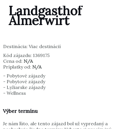
Landgasthof
Almerwirt
Destinácia: Viac destinácií
Kód zájazdu: 1369175
Cena od:
N/A
Príplatky od:
N/A
-
Pobytové zájazdy
-
Pobytové zájazdy
-
Lyžiarske zájazdy
-
Wellness
Výber termínu
Je nám ľúto, ale tento zájazd bol už vypredaný a