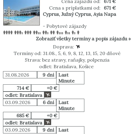
Cena zájazdu od:
671 €
Cena s príplatkami od:
671 €
Cyprus
,
Južný Cyprus
,
Ayia Napa
-
Pobytové zájazdy
Zobraziť všetky termíny a popis zájazdu »
Doprava:
Termíny od: 31.08., 5, 6, 9, 8, 12, 13, 15, 20 dňové
Strava: bez stravy, raňajky, polpenzia
odlet: Bratislava, Košice
31.08.2026
9 dní
Last
Minute
714 €
+0 €
odlet: Bratislava
03.09.2026
6 dní
Last
Minute
685 €
+0 €
odlet: Bratislava
03.09.2026
9 dní
Last