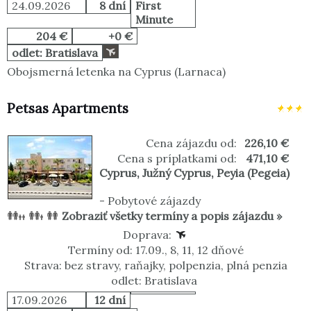
24.09.2026
8 dní
First
Minute
204 €
+0 €
odlet: Bratislava
Obojsmerná letenka na Cyprus (Larnaca)
Petsas Apartments
Cena zájazdu od:
226,10 €
Cena s príplatkami od:
471,10 €
Cyprus
,
Južný Cyprus
,
Peyia (Pegeia)
-
Pobytové zájazdy
Zobraziť všetky termíny a popis zájazdu »
Doprava:
Termíny od: 17.09., 8, 11, 12 dňové
Strava: bez stravy, raňajky, polpenzia, plná penzia
odlet: Bratislava
17.09.2026
12 dní