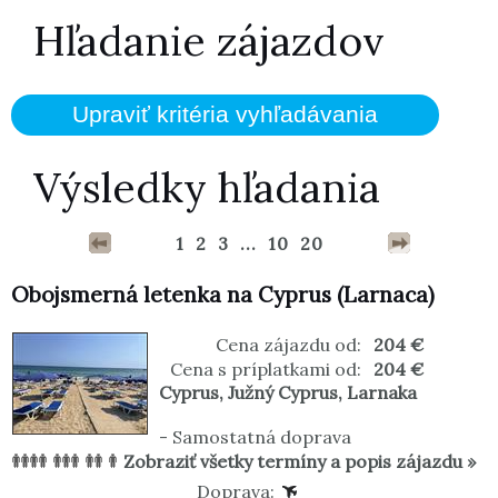
Hľadanie zájazdov
Výsledky hľadania
1
2
3
...
10
20
Obojsmerná letenka na Cyprus (Larnaca)
Cena zájazdu od:
204 €
Cena s príplatkami od:
204 €
Cyprus
,
Južný Cyprus
,
Larnaka
-
Samostatná doprava
Zobraziť všetky termíny a popis zájazdu »
Doprava: