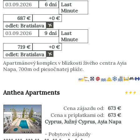
03.09.2026
6 dní
Last
Minute
687 €
+0 €
odlet: Bratislava
03.09.2026
9 dní
Last
Minute
719 €
+0 €
odlet: Bratislava
Apartmánový komplex v blízkosti živého centra Ayia
Napa, 700m od piesočnatej pláže.
Anthea Apartments
Cena zájazdu od:
673 €
Cena s príplatkami od:
673 €
Cyprus
,
Južný Cyprus
,
Ayia Napa
-
Pobytové zájazdy