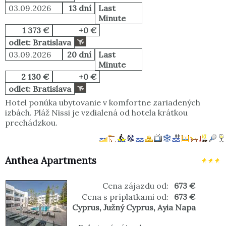
03.09.2026
13 dní
Last
Minute
1 373 €
+0 €
odlet: Bratislava
03.09.2026
20 dní
Last
Minute
2 130 €
+0 €
odlet: Bratislava
Hotel ponúka ubytovanie v komfortne zariadených
izbách. Pláž Nissi je vzdialená od hotela krátkou
prechádzkou.
Anthea Apartments
Cena zájazdu od:
673 €
Cena s príplatkami od:
673 €
Cyprus
,
Južný Cyprus
,
Ayia Napa