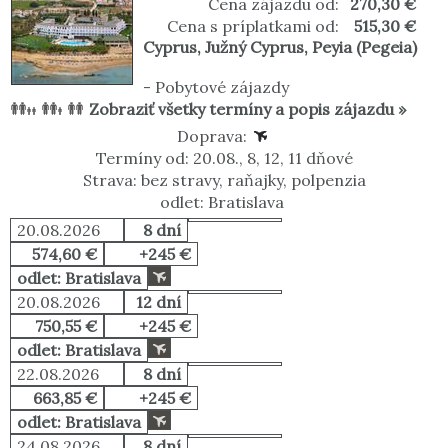
Cena zájazdu od:
270,30 €
Cena s príplatkami od:
515,30 €
Cyprus
,
Južný Cyprus
,
Peyia (Pegeia)
-
Pobytové zájazdy
Zobraziť všetky termíny a popis zájazdu »
Doprava:
Termíny od: 20.08., 8, 12, 11 dňové
Strava: bez stravy, raňajky, polpenzia
odlet: Bratislava
20.08.2026
8 dní
574,60 €
+245 €
odlet: Bratislava
20.08.2026
12 dní
750,55 €
+245 €
odlet: Bratislava
22.08.2026
8 dní
663,85 €
+245 €
odlet: Bratislava
24.08.2026
8 dní