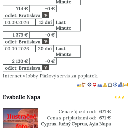
Minute
714 €
+0 €
odlet: Bratislava
03.09.2026
13 dní
Last
Minute
1 373 €
+0 €
odlet: Bratislava
03.09.2026
20 dní
Last
Minute
2 130 €
+0 €
odlet: Bratislava
Internet v lobby. Plážový servis za poplatok.
Evabelle Napa
Cena zájazdu od:
671 €
Cena s príplatkami od:
671 €
Cyprus
,
Južný Cyprus
,
Ayia Napa