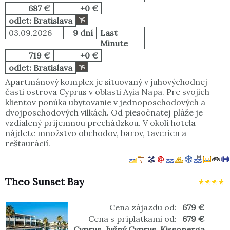
687 €
+0 €
odlet: Bratislava
03.09.2026
9 dní
Last
Minute
719 €
+0 €
odlet: Bratislava
Apartmánový komplex je situovaný v juhovýchodnej
časti ostrova Cyprus v oblasti Ayia Napa. Pre svojich
klientov ponúka ubytovanie v jednoposchodových a
dvojposchodových vilkách. Od piesočnatej pláže je
vzdialený príjemnou prechádzkou. V okolí hotela
nájdete množstvo obchodov, barov, taverien a
reštaurácií.
Theo Sunset Bay
Cena zájazdu od:
679 €
Cena s príplatkami od:
679 €
Cyprus
,
Južný Cyprus
,
Kissonerga