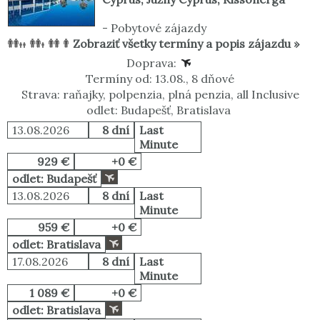
-
Pobytové zájazdy
Zobraziť všetky termíny a popis zájazdu »
Doprava:
Termíny od: 13.08., 8 dňové
Strava: raňajky, polpenzia, plná penzia, all Inclusive
odlet: Budapešť, Bratislava
13.08.2026
8 dní
Last
Minute
929 €
+0 €
odlet: Budapešť
13.08.2026
8 dní
Last
Minute
959 €
+0 €
odlet: Bratislava
17.08.2026
8 dní
Last
Minute
1 089 €
+0 €
odlet: Bratislava