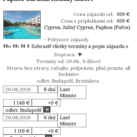
Cena zájazdu od:
619 €
Cena s príplatkami od:
619 €
Cyprus
,
Južný Cyprus
,
Paphos (Pafos)
-
Pobytové zájazdy
Zobraziť všetky termíny a popis zájazdu »
Doprava:
Termíny od: 20.08., 8 dňové
Strava: bez stravy, raňajky, polpenzia, plná penzia, all
Inclusive
odlet: Budapešť, Bratislava
20.08.2026
8 dní
Last
Minute
1 149 €
+0 €
odlet: Budapešť
20.08.2026
8 dní
Last
Minute
1 119 €
+0 €