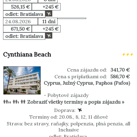
526,15 €
+245 €
odlet: Bratislava
24.08.2026
11 dní
671,50 €
+245 €
odlet: Bratislava
Cynthiana Beach
Cena zájazdu od:
341,70 €
Cena s príplatkami od:
586,70 €
Cyprus
,
Južný Cyprus
,
Paphos (Pafos)
-
Pobytové zájazdy
Zobraziť všetky termíny a popis zájazdu »
Doprava:
Termíny od: 20.08., 8, 12, 11 dňové
Strava: bez stravy, raňajky, polpenzia, plná penzia, all
Inclusive
odlet: Bratislava