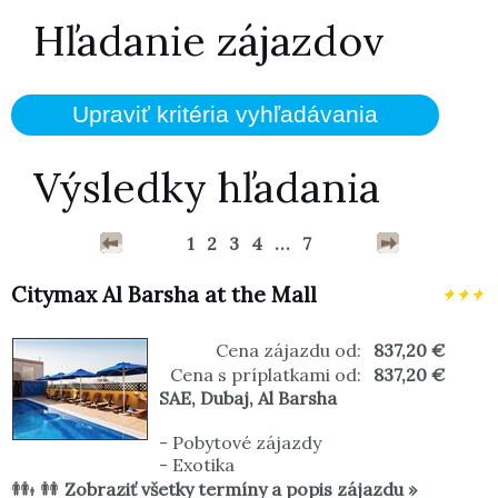
Hľadanie zájazdov
Výsledky hľadania
1
2
3
4
...
7
Citymax Al Barsha at the Mall
Cena zájazdu od:
837,20 €
Cena s príplatkami od:
837,20 €
SAE
,
Dubaj
,
Al Barsha
-
Pobytové zájazdy
-
Exotika
Zobraziť všetky termíny a popis zájazdu »