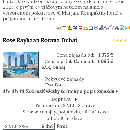
Hotel, ktorý otvoril svoje brány svojim klientom v roku
2021 je prvým 4* plážovým hotelom na umelo
vytvorenom polostrove Al Marjan. Kompaktný hotel s
príjemnou atmosférou.
Rose Rayhaan Rotana Dubai
Cena zájazdu od:
1 075 €
Cena s príplatkami od:
1 095 €
SAE
,
Dubaj
-
Pobytové zájazdy
-
Exotika
Zobraziť všetky termíny a popis zájazdu »
Doprava:
Termíny od: 22.10., 8 dňové
Strava: raňajky, polpenzia, all Inclusive
odlet: Bratislava
22.10.2026
8 dní
First