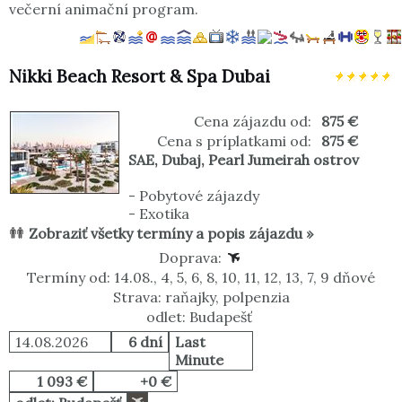
večerní animační program.
Nikki Beach Resort & Spa Dubai
Cena zájazdu od:
875 €
Cena s príplatkami od:
875 €
SAE
,
Dubaj
,
Pearl Jumeirah ostrov
-
Pobytové zájazdy
-
Exotika
Zobraziť všetky termíny a popis zájazdu »
Doprava:
Termíny od: 14.08., 4, 5, 6, 8, 10, 11, 12, 13, 7, 9 dňové
Strava: raňajky, polpenzia
odlet: Budapešť
14.08.2026
6 dní
Last
Minute
1 093 €
+0 €