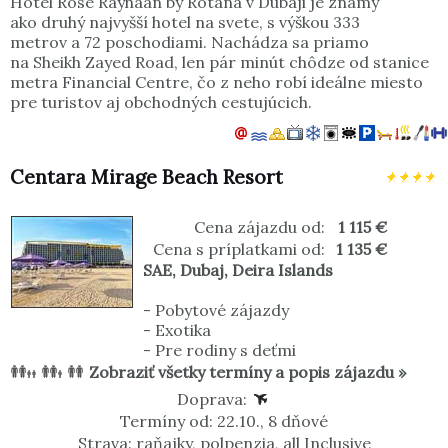
Hotel Rose Rayhaan by Rotana v Dubaji je známy
ako druhý najvyšší hotel na svete, s výškou 333
metrov a 72 poschodiami. Nachádza sa priamo
na Sheikh Zayed Road, len pár minút chôdze od stanice
metra Financial Centre, čo z neho robí ideálne miesto
pre turistov aj obchodných cestujúcich.
Centara Mirage Beach Resort
Cena zájazdu od:
1 115 €
Cena s príplatkami od:
1 135 €
SAE
,
Dubaj
,
Deira Islands
-
Pobytové zájazdy
-
Exotika
-
Pre rodiny s deťmi
Zobraziť všetky termíny a popis zájazdu »
Doprava:
Termíny od: 22.10., 8 dňové
Strava: raňajky, polpenzia, all Inclusive