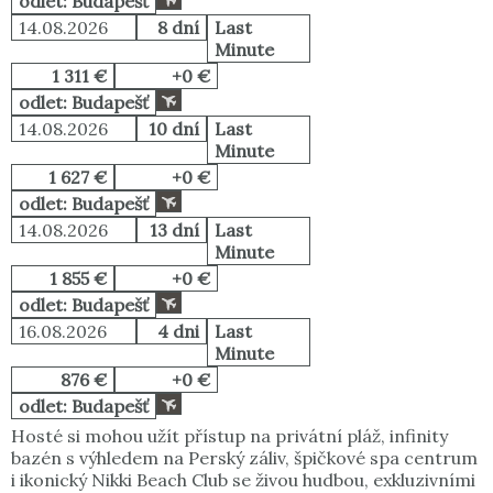
odlet: Budapešť
14.08.2026
8 dní
Last
Minute
1 311 €
+0 €
odlet: Budapešť
14.08.2026
10 dní
Last
Minute
1 627 €
+0 €
odlet: Budapešť
14.08.2026
13 dní
Last
Minute
1 855 €
+0 €
odlet: Budapešť
16.08.2026
4 dni
Last
Minute
876 €
+0 €
odlet: Budapešť
Hosté si mohou užít přístup na privátní pláž, infinity
bazén s výhledem na Perský záliv, špičkové spa centrum
i ikonický Nikki Beach Club se živou hudbou, exkluzivními