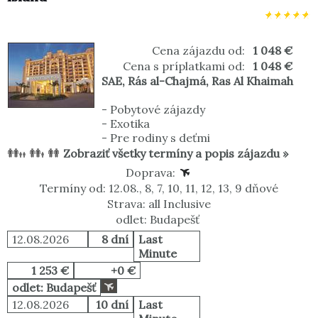
Cena zájazdu od:
1 048 €
Cena s príplatkami od:
1 048 €
SAE
,
Rás al-Chajmá
,
Ras Al Khaimah
-
Pobytové zájazdy
-
Exotika
-
Pre rodiny s deťmi
Zobraziť všetky termíny a popis zájazdu »
Doprava:
Termíny od: 12.08., 8, 7, 10, 11, 12, 13, 9 dňové
Strava: all Inclusive
odlet: Budapešť
12.08.2026
8 dní
Last
Minute
1 253 €
+0 €
odlet: Budapešť
12.08.2026
10 dní
Last