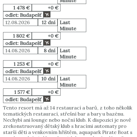
Minute
1 478 €
+0 €
odlet: Budapešť
12.08.2026
12 dní
Last
Minute
1 802 €
+0 €
odlet: Budapešť
14.08.2026
8 dní
Last
Minute
1 253 €
+0 €
odlet: Budapešť
14.08.2026
10 dní
Last
Minute
1 577 €
+0 €
odlet: Budapešť
Tento resort má až 14 restaurací a barů, z toho několik
tematických restaurací, střešní bar a bary u bazénu.
Nechybí ani lounge nebo noční klub. K dispozici je nově
zrekonstruovaný dětský klub s hracími automaty pro
starší děti a venkovním hřištěm, aquapark Pirate Boat s