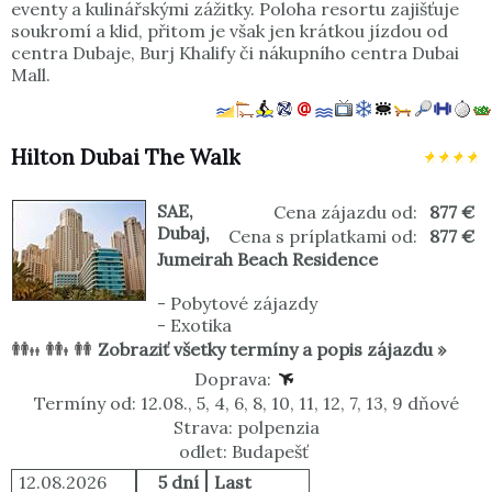
eventy a kulinářskými zážitky. Poloha resortu zajišťuje
soukromí a klid, přitom je však jen krátkou jízdou od
centra Dubaje, Burj Khalify či nákupního centra Dubai
Mall.
Hilton Dubai The Walk
SAE
,
Cena zájazdu od:
877 €
Dubaj
,
Cena s príplatkami od:
877 €
Jumeirah Beach Residence
-
Pobytové zájazdy
-
Exotika
Zobraziť všetky termíny a popis zájazdu »
Doprava:
Termíny od: 12.08., 5, 4, 6, 8, 10, 11, 12, 7, 13, 9 dňové
Strava: polpenzia
odlet: Budapešť
12.08.2026
5 dní
Last