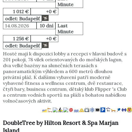
Minute
1 012 €
+0 €
odlet: Budapešť
14.08.2026
10 dní
Last
Minute
1 256 €
+0 €
odlet: Budapešť
Hosté mají k dispozici lobby a recepci v hlavní budově s
201 pokoji, 78 vilek orientovaných do mořských lagun,
dva velké bazény na slunečních terasách s
panoramatickým výhledem a 600 metrů dlouhou
privátní pláž. K dalšímu vybavení patří moderně
vybavené fitness a wellness centrum, dvě restaurace,
čtyři bary, business centrum, dětský klub Flipper 's Club
a centrum vodních sportů na pláži s bohatou nabídkou
volnočasových aktivit.
DoubleTree by Hilton Resort & Spa Marjan
Island