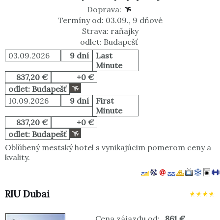
Doprava:
Termíny od: 03.09., 9 dňové
Strava: raňajky
odlet: Budapešť
03.09.2026
9 dní
Last
Minute
837,20 €
+0 €
odlet: Budapešť
10.09.2026
9 dní
First
Minute
837,20 €
+0 €
odlet: Budapešť
Obľúbený mestský hotel s vynikajúcim pomerom ceny a
kvality.
RIU Dubai
Cena zájazdu od:
861 €