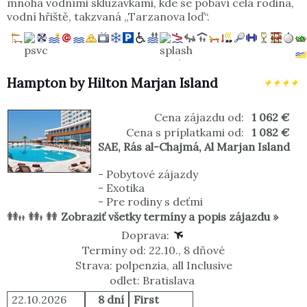
mnoha vodními skluzavkami, kde se pobaví celá rodina,
vodní hřiště, takzvaná „Tarzanova loď“.
Hampton by Hilton Marjan Island
Cena zájazdu od:
1 062 €
Cena s príplatkami od:
1 082 €
SAE
,
Rás al-Chajmá
,
Al Marjan Island
-
Pobytové zájazdy
-
Exotika
-
Pre rodiny s deťmi
Zobraziť všetky termíny a popis zájazdu »
Doprava:
Termíny od: 22.10., 8 dňové
Strava: polpenzia, all Inclusive
odlet: Bratislava
22.10.2026
8 dní
First