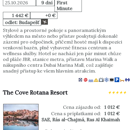
25.10.2026
9 dní
First
Minute
1 442 €
+0 €
odlet: Budapešť
Stylové a prostorné pokoje s panoramatickým
výhledem na město nebo přístav poskytují dokonalé
zázemí pro odpočinek, přičemž hosté mají k dispozici
venkovní bazén, plně vybavené fitness centrum a
wellness služby. Hotel se nachází jen pár minut chůze
od pláže JBR, stanice metra, přístavu Marina Walk a
nákupního centra Dubai Marina Mall, což zajišťuje
snadný přístup ke všem hlavním atrakcím.
The Cove Rotana Resort
Cena zájazdu od:
1 012 €
Cena s príplatkami od:
1 012 €
SAE
,
Rás al-Chajmá
,
Ras Al Khaimah