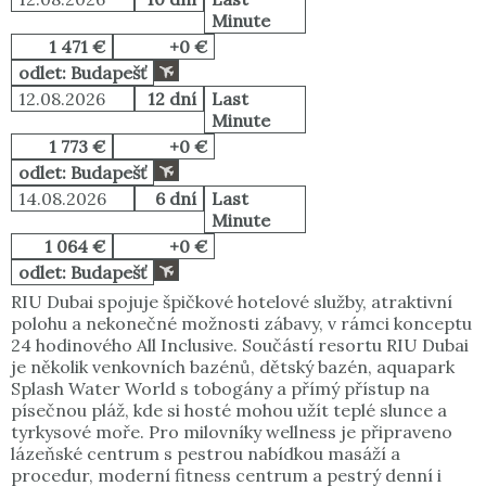
Minute
1 471 €
+0 €
odlet: Budapešť
12.08.2026
12 dní
Last
Minute
1 773 €
+0 €
odlet: Budapešť
14.08.2026
6 dní
Last
Minute
1 064 €
+0 €
odlet: Budapešť
RIU Dubai spojuje špičkové hotelové služby, atraktivní
polohu a nekonečné možnosti zábavy, v rámci konceptu
24 hodinového All Inclusive. Součástí resortu RIU Dubai
je několik venkovních bazénů, dětský bazén, aquapark
Splash Water World s tobogány a přímý přístup na
písečnou pláž, kde si hosté mohou užít teplé slunce a
tyrkysové moře. Pro milovníky wellness je připraveno
lázeňské centrum s pestrou nabídkou masáží a
procedur, moderní fitness centrum a pestrý denní i