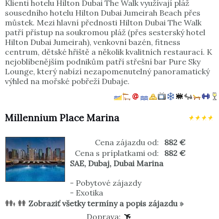
Klienti hotelu Hilton Dubai The Walk využívají pláž
sousedního hotelu Hilton Dubai Jumeirah Beach přes
můstek. Mezi hlavní přednosti Hilton Dubai The Walk
patří přístup na soukromou pláž (přes sesterský hotel
Hilton Dubai Jumeirah), venkovní bazén, fitness
centrum, dětské hřiště a několik kvalitních restaurací. K
nejoblíbenějším podnikům patří střešní bar Pure Sky
Lounge, který nabízí nezapomenutelný panoramatický
výhled na mořské pobřeží Dubaje.
Millennium Place Marina
Cena zájazdu od:
882 €
Cena s príplatkami od:
882 €
SAE
,
Dubaj
,
Dubai Marina
-
Pobytové zájazdy
-
Exotika
Zobraziť všetky termíny a popis zájazdu »
Doprava: