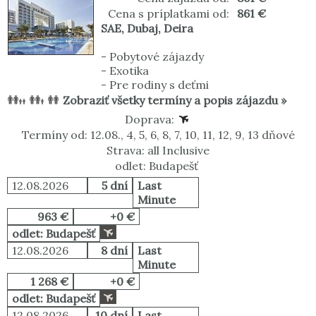
Cena s príplatkami od:
861 €
SAE
,
Dubaj
,
Deira
-
Pobytové zájazdy
-
Exotika
-
Pre rodiny s deťmi
Zobraziť všetky termíny a popis zájazdu »
Doprava:
Termíny od: 12.08., 4, 5, 6, 8, 7, 10, 11, 12, 9, 13 dňové
Strava: all Inclusive
odlet: Budapešť
12.08.2026
5 dní
Last
Minute
963 €
+0 €
odlet: Budapešť
12.08.2026
8 dní
Last
Minute
1 268 €
+0 €
odlet: Budapešť
12.08.2026
10 dní
Last