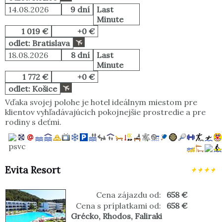
14.08.2026
9 dní
Last
Minute
1 019 €
+0 €
odlet: Bratislava
18.08.2026
8 dní
Last
Minute
1 772 €
+0 €
odlet: Košice
Vďaka svojej polohe je hotel ideálnym miestom pre
klientov vyhľadávajúcich pokojnejšie prostredie a pre
rodiny s deťmi.
Evita Resort
Cena zájazdu od:
658 €
Cena s príplatkami od:
658 €
Grécko
,
Rhodos
,
Faliraki