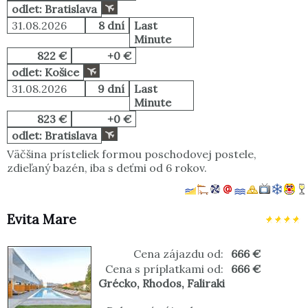
odlet: Bratislava
31.08.2026
8 dní
Last
Minute
822 €
+0 €
odlet: Košice
31.08.2026
9 dní
Last
Minute
823 €
+0 €
odlet: Bratislava
Väčšina prísteliek formou poschodovej postele,
zdieľaný bazén, iba s deťmi od 6 rokov.
Evita Mare
Cena zájazdu od:
666 €
Cena s príplatkami od:
666 €
Grécko
,
Rhodos
,
Faliraki