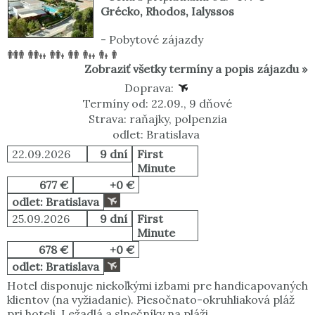
Grécko
,
Rhodos
,
Ialyssos
-
Pobytové zájazdy
Zobraziť všetky termíny a popis zájazdu »
Doprava:
Termíny od: 22.09., 9 dňové
Strava: raňajky, polpenzia
odlet: Bratislava
22.09.2026
9 dní
First
Minute
677 €
+0 €
odlet: Bratislava
25.09.2026
9 dní
First
Minute
678 €
+0 €
odlet: Bratislava
Hotel disponuje niekoľkými izbami pre handicapovaných
klientov (na vyžiadanie). Piesočnato-okruhliaková pláž
pri hoteli. Ležadlá a slnečníky na pláži.