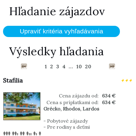
Hľadanie zájazdov
Výsledky hľadania
1
2
3
4
...
10
20
Stafilia
Cena zájazdu od:
634 €
Cena s príplatkami od:
634 €
Grécko
,
Rhodos
,
Lardos
-
Pobytové zájazdy
-
Pre rodiny s deťmi