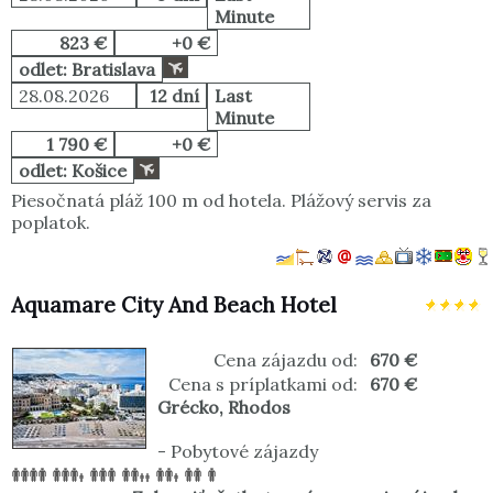
Minute
823 €
+0 €
odlet: Bratislava
28.08.2026
12 dní
Last
Minute
1 790 €
+0 €
odlet: Košice
Piesočnatá pláž 100 m od hotela. Plážový servis za
poplatok.
Aquamare City And Beach Hotel
Cena zájazdu od:
670 €
Cena s príplatkami od:
670 €
Grécko
,
Rhodos
-
Pobytové zájazdy