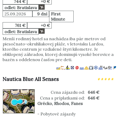
744 €
+0 €
odlet: Bratislava
25.09.2026
9 dní
First
Minute
761 €
+0 €
odlet: Bratislava
Menší rodinný hotel sa nachádza iba pár metrov od
piesočnato-okruhliakovej pláže, v letovisku Lardos,
ktorého centrum je vzdialené štyri kilometre. Je
obklopený záhradou, ktorej dominujú vysoké borovice a
bazén s oddelenou časťou pre deti.
Nautica Blue All Senses
Cena zájazdu od:
646 €
Cena s príplatkami od:
646 €
Grécko
,
Rhodos
,
Fanes
-
Pobytové zájazdy