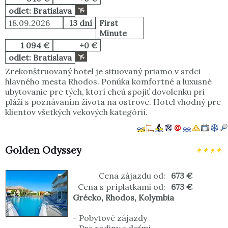
odlet: Bratislava
18.09.2026
13 dní
First
Minute
1 094 €
+0 €
odlet: Bratislava
Zrekonštruovaný hotel je situovaný priamo v srdci
hlavného mesta Rhodos. Ponúka komfortné a luxusné
ubytovanie pre tých, ktorí chcú spojiť dovolenku pri
pláži s poznávaním života na ostrove. Hotel vhodný pre
klientov všetkých vekových kategórií.
Golden Odyssey
Cena zájazdu od:
673 €
Cena s príplatkami od:
673 €
Grécko
,
Rhodos
,
Kolymbia
-
Pobytové zájazdy