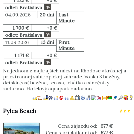
1 225 €
+0 €
odlet: Bratislava
04.09.2026
20 dní
Last
Minute
1 700 €
+0 €
odlet: Bratislava
11.09.2026
13 dní
First
Minute
1 171 €
+0 €
odlet: Bratislava
Na jednom z najkrajších miest na Rhodose v krásnej a
priestrannej subtropickej záhrade. Vonku 3 bazény,
detská časť bazéna, terasa, lehátka a slnečníky
zadarmo. Hotelový aquapark zadarmo.
Pylea Beach
Cena zájazdu od:
677 €
Cena s príplatkami od:
677 €