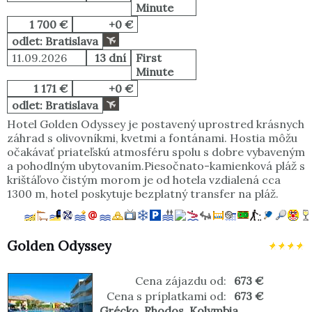
Minute
1 700 €
+0 €
odlet: Bratislava
11.09.2026
13 dní
First
Minute
1 171 €
+0 €
odlet: Bratislava
Hotel Golden Odyssey je postavený uprostred krásnych
záhrad s olivovníkmi, kvetmi a fontánami. Hostia môžu
očakávať priateľskú atmosféru spolu s dobre vybaveným
a pohodlným ubytovaním.Piesočnato-kamienková pláž s
krištáľovo čistým morom je od hotela vzdialená cca
1300 m, hotel poskytuje bezplatný transfer na pláž.
Golden Odyssey
Cena zájazdu od:
673 €
Cena s príplatkami od:
673 €
Grécko
,
Rhodos
,
Kolymbia