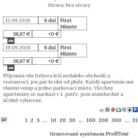
Strava: bez stravy
12.09.2026
8 dní
First
Minute
36,67 €
+0 €
19.09.2026
8 dní
First
Minute
36,67 €
+0 €
Příjemná vila Debora leží nedaleko obchodů a
restaurací, jen pár kroků od pláže. Každý apartmán má
vlastní vstup a jedno parkovací místo. Všechny
apartmány se nachází v 1. patře, jsou standardně a
účelně vybavené.
1
2
3
...
10
20
30
...
100
200
300
...
31
Generované systémom
ProfiTour