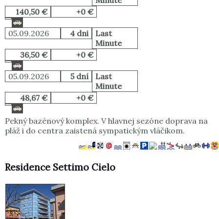
Minute
140,50 €
+0 €
05.09.2026
4 dni
Last
Minute
36,50 €
+0 €
05.09.2026
5 dní
Last
Minute
48,67 €
+0 €
Pekný bazénový komplex. V hlavnej sezóne doprava na
pláž i do centra zaistená sympatickým vláčikom.
Residence Settimo Cielo