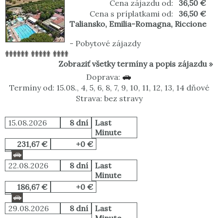
Cena zájazdu od:
36,50 €
Cena s príplatkami od:
36,50 €
Taliansko
,
Emilia-Romagna
,
Riccione
-
Pobytové zájazdy
Zobraziť všetky termíny a popis zájazdu »
Doprava:
Termíny od: 15.08., 4, 5, 6, 8, 7, 9, 10, 11, 12, 13, 14 dňové
Strava: bez stravy
15.08.2026
8 dní
Last
Minute
231,67 €
+0 €
22.08.2026
8 dní
Last
Minute
186,67 €
+0 €
29.08.2026
8 dní
Last