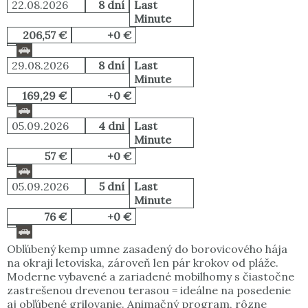
22.08.2026
8 dní
Last
Minute
206,57 €
+0 €
29.08.2026
8 dní
Last
Minute
169,29 €
+0 €
05.09.2026
4 dni
Last
Minute
57 €
+0 €
05.09.2026
5 dní
Last
Minute
76 €
+0 €
Obľúbený kemp umne zasadený do borovicového hája
na okraji letoviska, zároveň len pár krokov od pláže.
Moderne vybavené a zariadené mobilhomy s čiastočne
zastrešenou drevenou terasou = ideálne na posedenie
aj obľúbené grilovanie. Animačný program, rôzne