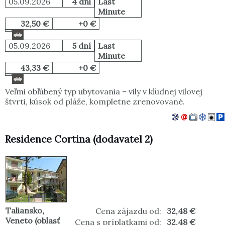
05.09.2026
4 dni
Last
Minute
32,50 €
+0 €
05.09.2026
5 dní
Last
Minute
43,33 €
+0 €
Veľmi obľúbený typ ubytovania – vily v kľudnej vilovej
štvrti, kúsok od pláže, kompletne zrenovované.
Residence Cortina (dodavatel 2)
Taliansko
,
Cena zájazdu od:
32,48 €
Veneto (oblasť
Cena s príplatkami od:
32,48 €