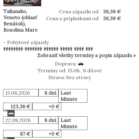
Taliansko
,
Cena zájazdu od:
36,39 €
Veneto (oblasť
Cena s príplatkami od:
36,39 €
Benátok)
,
Rosolina Mare
-
Pobytové zájazdy
Zobraziť všetky termíny a popis zájazdu »
Doprava:
Termíny od: 15.08., 8 dňové
Strava: bez stravy
15.08.2026
8 dní
Last
Minute
123,38 €
+0 €
22.08.2026
8 dní
Last
Minute
87 €
+0 €