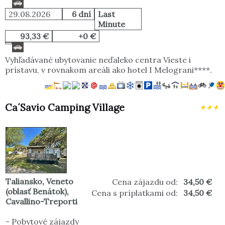
29.08.2026
6 dní
Last
Minute
93,33 €
+0 €
Vyhľadávané ubytovanie neďaleko centra Vieste i
prístavu, v rovnakom areáli ako hotel I Melograni****.
Ca´Savio Camping Village
Taliansko
,
Veneto
Cena zájazdu od:
34,50 €
(oblasť Benátok)
,
Cena s príplatkami od:
34,50 €
Cavallino-Treporti
-
Pobytové zájazdy